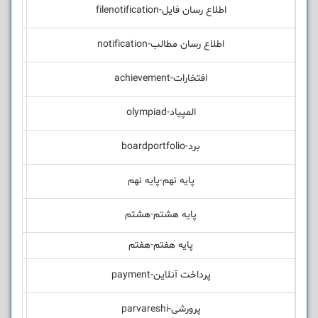
اطلاع رسان فایل-filenotification
اطلاع رسان مطالب-notification
افتخارات-achievement
المپیاد-olympiad
برد-boardportfolio
پایه نهم-پایه نهم
پایه هشتم-هشتم
پایه هفتم-هفتم
پرداخت آنلاین-payment
پرورشی-parvareshi