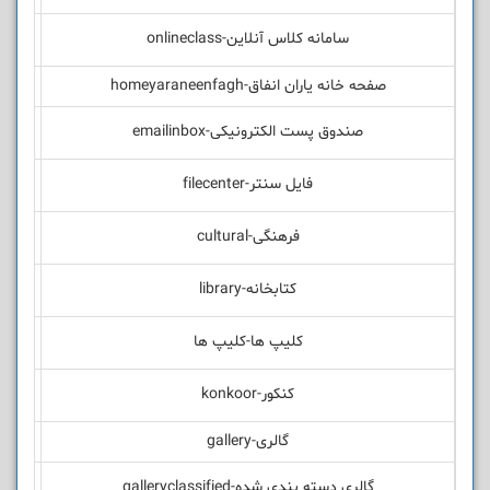
سامانه کلاس آنلاین-onlineclass
صفحه خانه یاران انفاق-homeyaraneenfagh
صندوق پست الکترونیکی-emailinbox
فایل سنتر-filecenter
فرهنگی-cultural
کتابخانه-library
کلیپ ها-کلیپ ها
کنکور-konkoor
گالری-gallery
گالری دسته بندی شده-galleryclassified