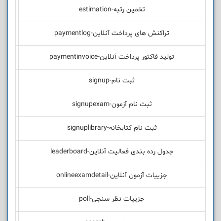
تخمین رتبه-estimation
تراکنش های پرداخت آنلاین-paymentlog
تولید فاکتور پرداخت آنلاین-paymentinvoice
ثبت نام-signup
ثبت نام آزمون-signupexam
ثبت نام کتابخانه-signuplibrary
جدول رده بندی فعالیت آنلاین-leaderboard
جزییات آزمون آنلاین-onlineexamdetail
جزییات نظر سنجی-poll