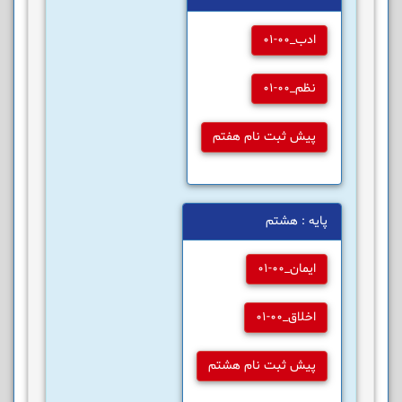
ادب_00-01
نظم_00-01
پیش ثبت نام هفتم
پایه : هشتم
ایمان_00-01
اخلاق_00-01
پیش ثبت نام هشتم