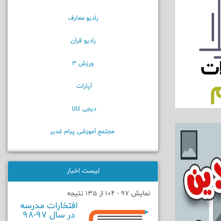
رادیو معارف
رادیو قرآن
ورزش 3
آپارات
دیجی کالا
مجتمع آموزشی پیام غدیر
لیست اخبار
نمایش 97 - 104 از 135 نتیجه
افتخارات مدرسه
در سال 97-98