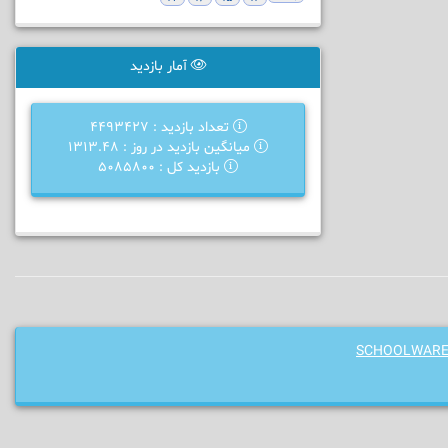
آمار بازدید
تعداد بازدید : 4493427
میانگین بازدید در روز : 1313.48
بازدید کل : 5085800