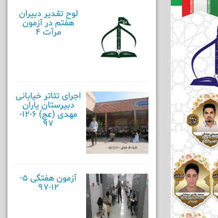
لوح تقدیر دبیران
هفتم در آزمون
مرآت 4
اجرای تئاتر خیابانی
دبیرستان یاران
مهدی (عج) 6-12-
97
آزمون هفتگی 5-
12-97