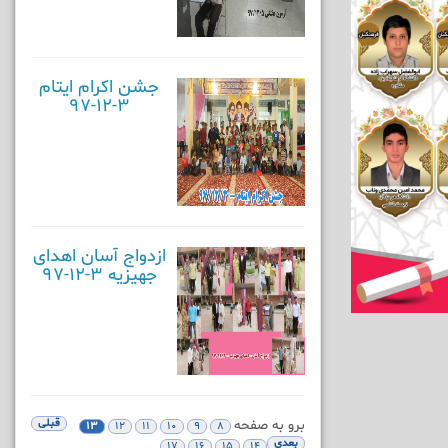
جشن اکرام ایتام
3-12-97
ازدواج آسان اهدای
جهیزیه 3-12-97
برو به صفحه
قبلی
13
12
11
10
9
8
بعدی
17
16
15
14