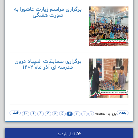
برگزاری مراسم زیارت عاشورا به
صورت هفتگی
برگزاری مسابقات المپیاد درون
مدرسه ای آذر ماه 1402
بعدی
برو به صفحه
قبلی
10
9
8
7
6
5
4
3
2
1
آمار بازدید